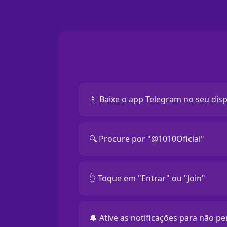
📱 Baixe o app Telegram no seu disp
🔍 Procure por "@1010Oficial"
👆 Toque em "Entrar" ou "Join"
🔔 Ative as notificações para não p