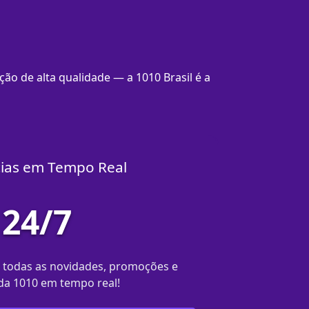
o de alta qualidade — a 1010 Brasil é a
cias em Tempo Real
24/7
e todas as novidades, promoções e
da 1010 em tempo real!