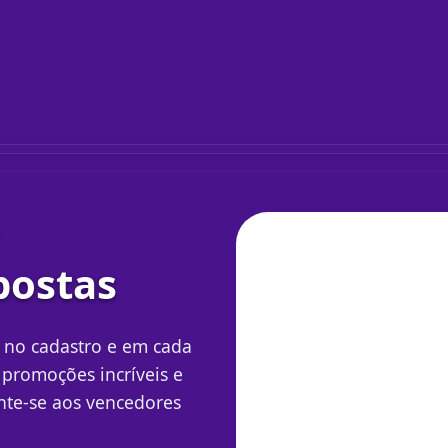
postas
 no cadastro e em cada
 promoções incríveis e
unte-se aos vencedores