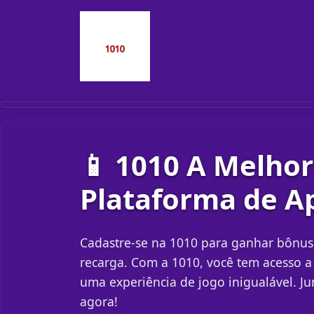
📱 1010 A Melhor
Plataforma de A
Cadastre-se na 1010 para ganhar bônus
recarga. Com a 1010, você tem acesso a
uma experiência de jogo inigualável. J
agora!