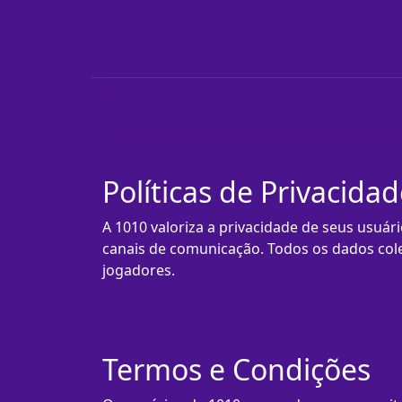
Políticas de Privacida
A 1010 valoriza a privacidade de seus usuá
canais de comunicação. Todos os dados cole
jogadores.
Termos e Condições