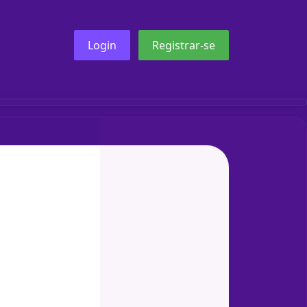
Login
Registrar-se