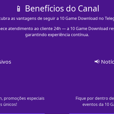
📱 Benefícios do Canal
ubra as vantagens de seguir a 10 Game Download no Tel
nece atendimento ao cliente 24h — a 10 Game Download res
garantindo experiência contínua.
sivos
📢 Notí
m, promoções especiais
Fique por dentro d
s únicos!
eventos da 10 