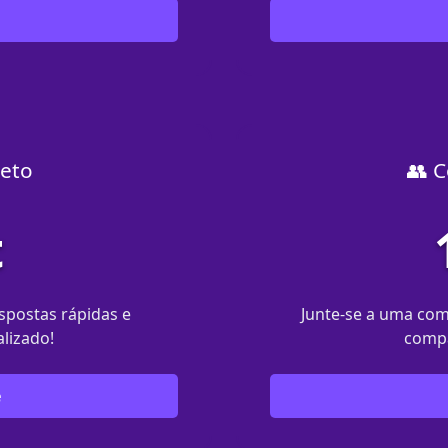
reto
👥 
t
espostas rápidas e
Junte-se a uma com
lizado!
compa
e