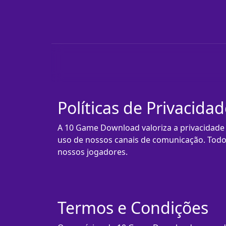
Políticas de Privacida
A 10 Game Download valoriza a privacidade
uso de nossos canais de comunicação. Todos
nossos jogadores.
Termos e Condições