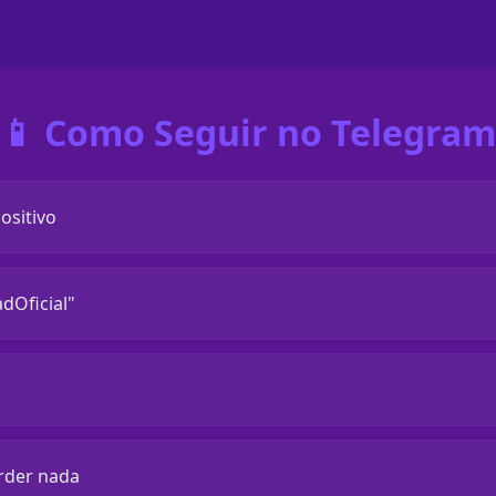
📱 Como Seguir no Telegram
ositivo
dOficial"
erder nada