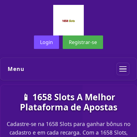
Login
Registrar-se
Menu
📱 1658 Slots A Melhor
Plataforma de Apostas
Cadastre-se na 1658 Slots para ganhar bônus no
cadastro e em cada recarga. Com a 1658 Slots,