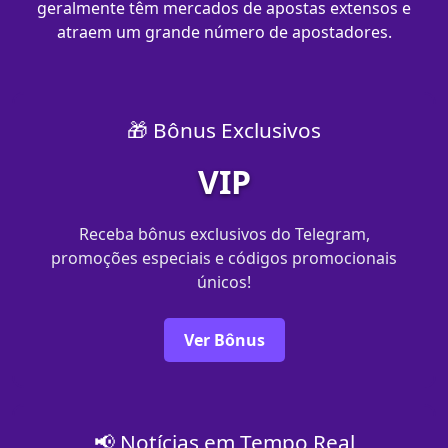
geralmente têm mercados de apostas extensos e
atraem um grande número de apostadores.
🎁 Bônus Exclusivos
VIP
Receba bônus exclusivos do Telegram,
promoções especiais e códigos promocionais
únicos!
Ver Bônus
📢 Notícias em Tempo Real