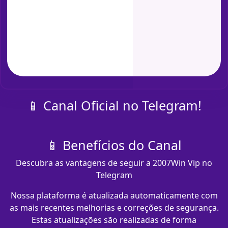
📱 Canal Oficial no Telegram!
📱 Benefícios do Canal
Descubra as vantagens de seguir a 2007Win Vip no
Telegram
Nossa plataforma é atualizada automaticamente com
as mais recentes melhorias e correções de segurança.
Estas atualizações são realizadas de forma