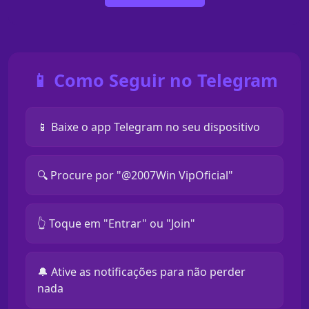
📱 Como Seguir no Telegram
📱 Baixe o app Telegram no seu dispositivo
🔍 Procure por "@2007Win VipOficial"
👆 Toque em "Entrar" ou "Join"
🔔 Ative as notificações para não perder
nada