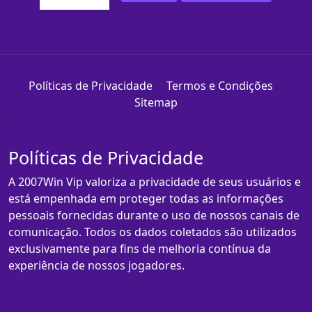
Políticas de Privacidade
Termos e Condições
Sitemap
Políticas de Privacidade
A 2007Win Vip valoriza a privacidade de seus usuários e
está empenhada em proteger todas as informações
pessoais fornecidas durante o uso de nossos canais de
comunicação. Todos os dados coletados são utilizados
exclusivamente para fins de melhoria contínua da
experiência de nossos jogadores.