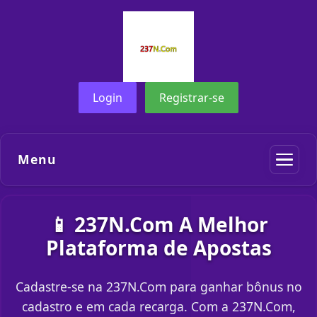
Login
Registrar-se
Menu
📱 237N.Com A Melhor
Plataforma de Apostas
Cadastre-se na 237N.Com para ganhar bônus no
cadastro e em cada recarga. Com a 237N.Com,