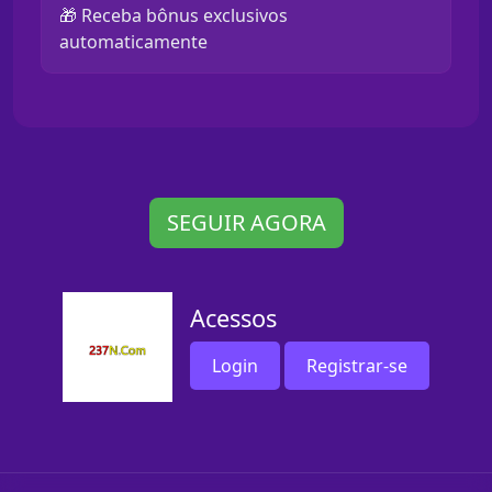
🎁 Receba bônus exclusivos
automaticamente
SEGUIR AGORA
Acessos
Login
Registrar-se