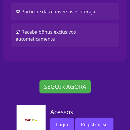
💬 Participe das conversas e interaja
🎁 Receba bônus exclusivos
automaticamente
SEGUIR AGORA
Acessos
Login
Registrar-se