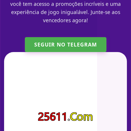
você tem acesso a promoções incríveis e uma
experiência de jogo inigualável. Junte-se aos
vencedores agora!
SEGUIR NO TELEGRAM