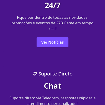
24/7
Fique por dentro de todas as novidades,
promoções e eventos da 27B Game em tempo
real!
Ver Notícias
💬 Suporte Direto
Chat
Suporte direto via Telegram, respostas rápidas e
atendimento personalizado!