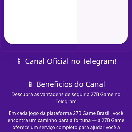
📱 Canal Oficial no Telegram!
📱 Benefícios do Canal
Descubra as vantagens de seguir a 27B Game no
Telegram
Em cada jogo da plataforma 27B Game Brasil , você
encontra um caminho para a fortuna — a 27B Game
oferece um serviço completo para ajudar você a