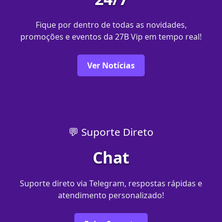
Fique por dentro de todas as novidades,
promoções e eventos da 27B Vip em tempo real!
Ver Notícias
💬 Suporte Direto
Chat
Suporte direto via Telegram, respostas rápidas e
atendimento personalizado!