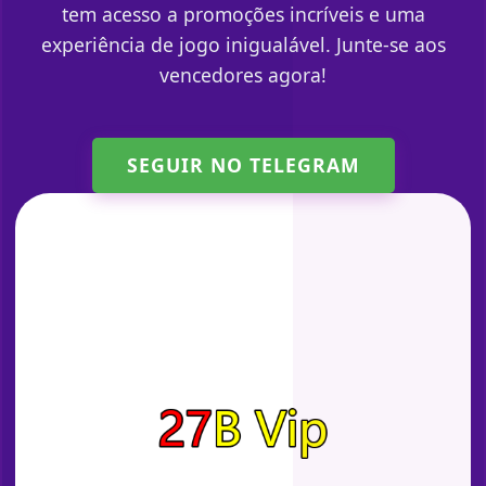
tem acesso a promoções incríveis e uma
experiência de jogo inigualável. Junte-se aos
vencedores agora!
SEGUIR NO TELEGRAM