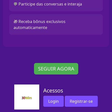
💬 Participe das conversas e interaja
🎁 Receba bônus exclusivos
automaticamente
SEGUIR AGORA
Acessos
Login
Registrar-se