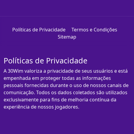
Políticas de Privacidade
Termos e Condições
Sitemap
Políticas de Privacidade
A 30Wim valoriza a privacidade de seus usuários e está
empenhada em proteger todas as informações
pessoais fornecidas durante o uso de nossos canais de
comunicação. Todos os dados coletados são utilizados
exclusivamente para fins de melhoria contínua da
experiência de nossos jogadores.