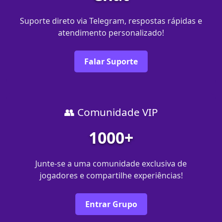
Suporte direto via Telegram, respostas rápidas e
atendimento personalizado!
Falar Suporte
👥 Comunidade VIP
1000+
Junte-se a uma comunidade exclusiva de
jogadores e compartilhe experiências!
Entrar Grupo