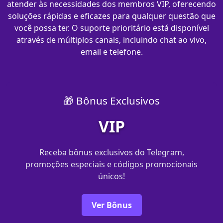
atender às necessidades dos membros VIP, oferecendo
soluções rápidas e eficazes para qualquer questão que
você possa ter. O suporte prioritário está disponível
através de múltiplos canais, incluindo chat ao vivo,
email e telefone.
🎁 Bônus Exclusivos
VIP
Receba bônus exclusivos do Telegram,
promoções especiais e códigos promocionais
únicos!
Ver Bônus