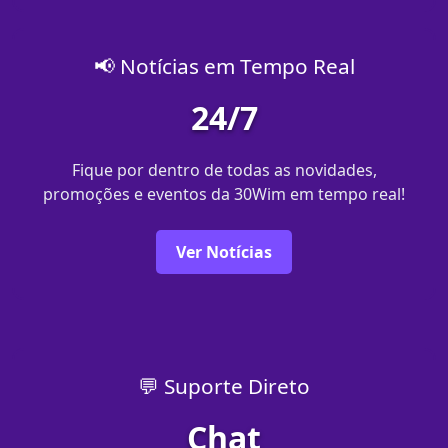
📢 Notícias em Tempo Real
24/7
Fique por dentro de todas as novidades,
promoções e eventos da 30Wim em tempo real!
Ver Notícias
💬 Suporte Direto
Chat