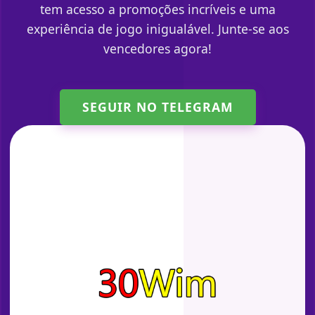
tem acesso a promoções incríveis e uma
experiência de jogo inigualável. Junte-se aos
vencedores agora!
SEGUIR NO TELEGRAM