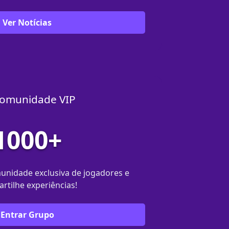
Ver Notícias
Comunidade VIP
1000+
unidade exclusiva de jogadores e
rtilhe experiências!
Entrar Grupo