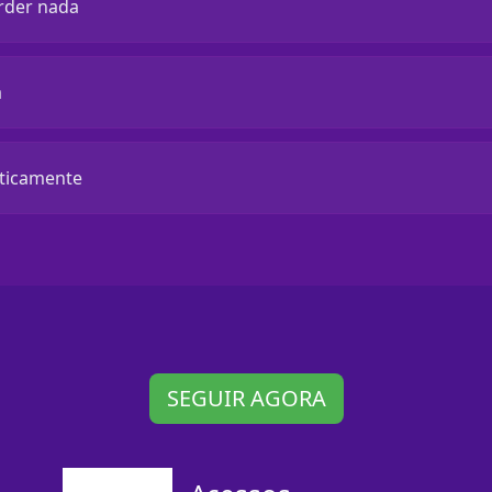
erder nada
a
aticamente
SEGUIR AGORA