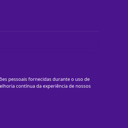
ões pessoais fornecidas durante o uso de
elhoria contínua da experiência de nossos