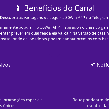
📱 Benefícios do Canal
Descubra as vantagens de seguir a 30Win APP no Telegra
emamente popular no 30Win APP, inspirado no clássico game
entar prever em qual fenda ela vai cair. Na versão de cassin
ostas, onde os jogadores podem ganhar prêmios com base
sivos
📢 Notí
m, promoções especiais
Fique por dentro d
s únicos!
eventos da 