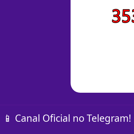
📱 Canal Oficial no Telegram!