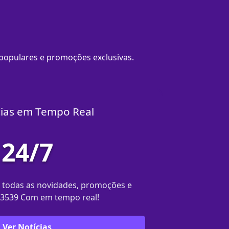
 populares e promoções exclusivas.
cias em Tempo Real
24/7
e todas as novidades, promoções e
 3539 Com em tempo real!
Ver Notícias