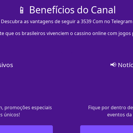
📱 Benefícios do Canal
Descubra as vantagens de seguir a 3539 Com no Telegram
e que os brasileiros vivenciem o cassino online com jogos
sivos
📢 Notí
m, promoções especiais
Fique por dentro d
s únicos!
eventos da