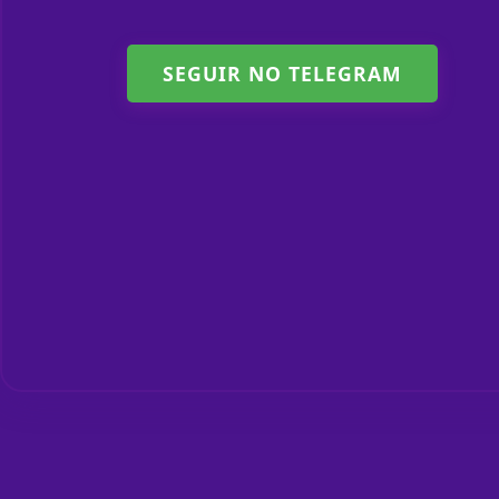
SEGUIR NO TELEGRAM