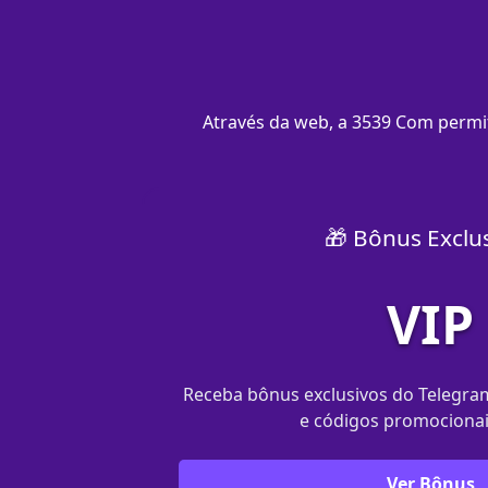
Através da web, a 3539 Com permit
🎁 Bônus Exclu
VIP
Receba bônus exclusivos do Telegra
e códigos promocionai
Ver Bônus