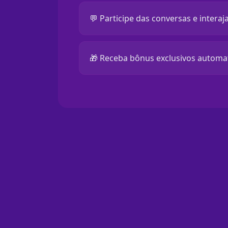
💬 Participe das conversas e interaj
🎁 Receba bônus exclusivos autom