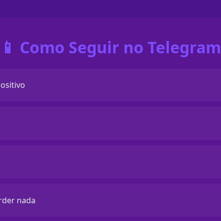
📱 Como Seguir no Telegram
ositivo
erder nada