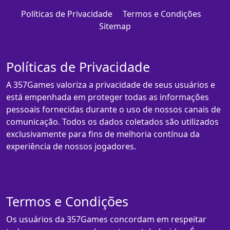
Políticas de Privacidade
Termos e Condições
Sitemap
Políticas de Privacidade
A 357Games valoriza a privacidade de seus usuários e
está empenhada em proteger todas as informações
pessoais fornecidas durante o uso de nossos canais de
comunicação. Todos os dados coletados são utilizados
exclusivamente para fins de melhoria contínua da
experiência de nossos jogadores.
Termos e Condições
Os usuários da 357Games concordam em respeitar