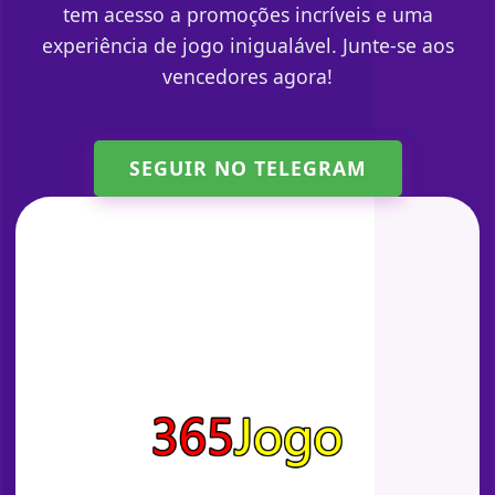
tem acesso a promoções incríveis e uma
experiência de jogo inigualável. Junte-se aos
vencedores agora!
SEGUIR NO TELEGRAM