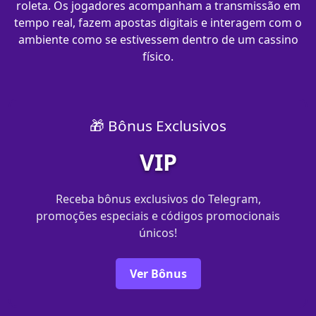
roleta. Os jogadores acompanham a transmissão em
tempo real, fazem apostas digitais e interagem com o
ambiente como se estivessem dentro de um cassino
físico.
🎁 Bônus Exclusivos
VIP
Receba bônus exclusivos do Telegram,
promoções especiais e códigos promocionais
únicos!
Ver Bônus