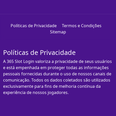
Políticas de Privacidade
Termos e Condições
Sitemap
Políticas de Privacidade
A 365 Slot Login valoriza a privacidade de seus usuários
e está empenhada em proteger todas as informações
pessoais fornecidas durante o uso de nossos canais de
comunicação. Todos os dados coletados são utilizados
exclusivamente para fins de melhoria contínua da
experiência de nossos jogadores.