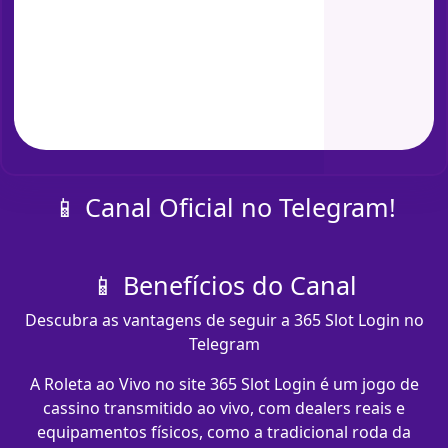
📱 Canal Oficial no Telegram!
📱 Benefícios do Canal
Descubra as vantagens de seguir a 365 Slot Login no
Telegram
A Roleta ao Vivo no site 365 Slot Login é um jogo de
cassino transmitido ao vivo, com dealers reais e
equipamentos físicos, como a tradicional roda da