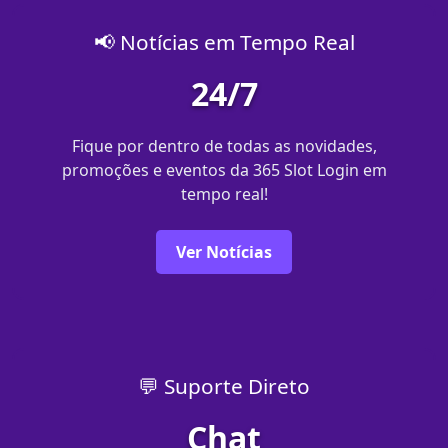
📢 Notícias em Tempo Real
24/7
Fique por dentro de todas as novidades,
promoções e eventos da 365 Slot Login em
tempo real!
Ver Notícias
💬 Suporte Direto
Chat