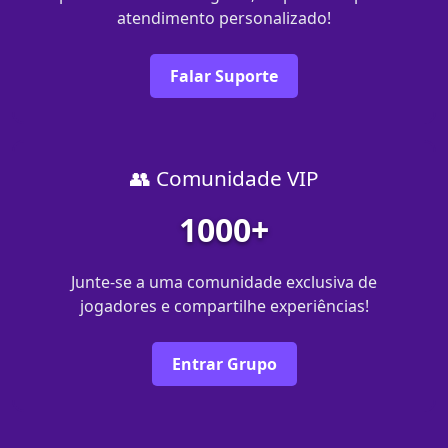
atendimento personalizado!
Falar Suporte
👥 Comunidade VIP
1000+
Junte-se a uma comunidade exclusiva de
jogadores e compartilhe experiências!
Entrar Grupo