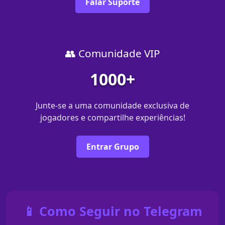
Falar Suporte
👥 Comunidade VIP
1000+
Junte-se a uma comunidade exclusiva de
jogadores e compartilhe experiências!
Entrar Grupo
📱 Como Seguir no Telegram