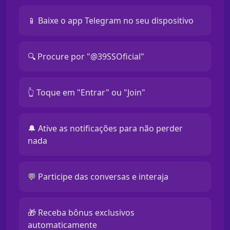
📱 Baixe o app Telegram no seu dispositivo
🔍 Procure por "@39SSOficial"
👆 Toque em "Entrar" ou "Join"
🔔 Ative as notificações para não perder
nada
💬 Participe das conversas e interaja
🎁 Receba bônus exclusivos
automaticamente