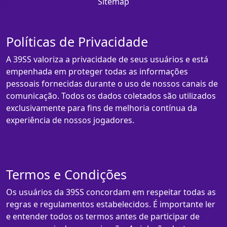
Sitemap
Políticas de Privacidade
A 39SS valoriza a privacidade de seus usuários e está
empenhada em proteger todas as informações
pessoais fornecidas durante o uso de nossos canais de
comunicação. Todos os dados coletados são utilizados
exclusivamente para fins de melhoria contínua da
experiência de nossos jogadores.
Termos e Condições
Os usuários da 39SS concordam em respeitar todas as
regras e regulamentos estabelecidos. É importante ler
e entender todos os termos antes de participar de