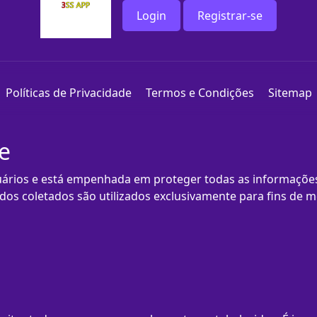
Login
Registrar-se
Políticas de Privacidade
Termos e Condições
Sitemap
de
suários e está empenhada em proteger todas as informaçõe
os coletados são utilizados exclusivamente para fins de m