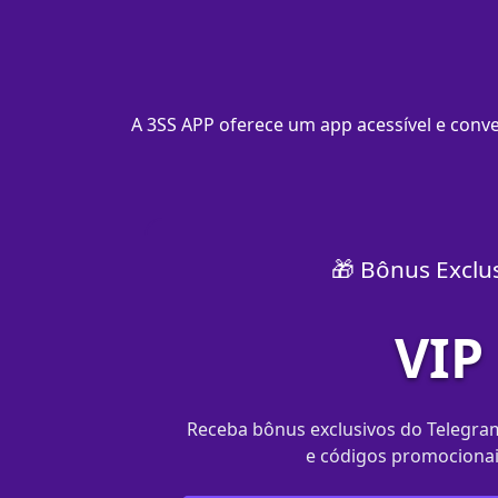
A 3SS APP oferece um app acessível e conve
🎁 Bônus Exclu
VIP
Receba bônus exclusivos do Telegra
e códigos promocionai