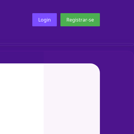
Login
Registrar-se