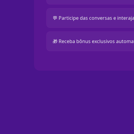
💬 Participe das conversas e interaj
🎁 Receba bônus exclusivos autom