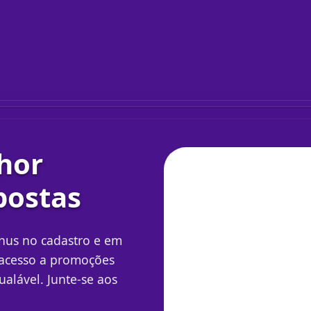
hor
postas
nus no cadastro e em
 acesso a promoções
ualável. Junte-se aos