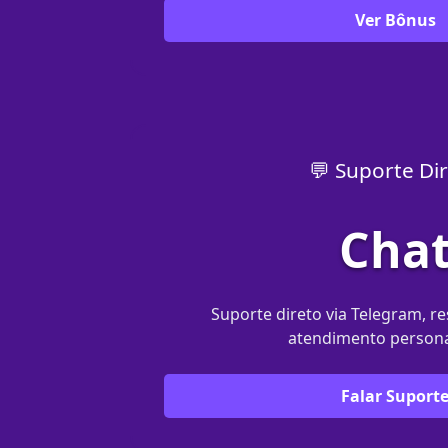
Ver Bônus
💬 Suporte Di
Cha
Suporte direto via Telegram, r
atendimento persona
Falar Suport