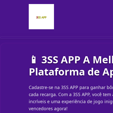
📱 3SS APP A Mel
Plataforma de A
Cadastre-se na 3SS APP para ganhar bô
cada recarga. Com a 3SS APP, você tem
incríveis e uma experiência de jogo inig
vencedores agora!