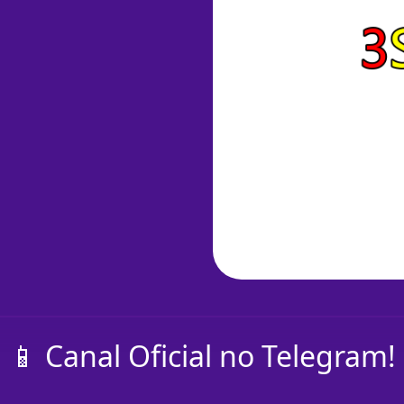
📱 Canal Oficial no Telegram!