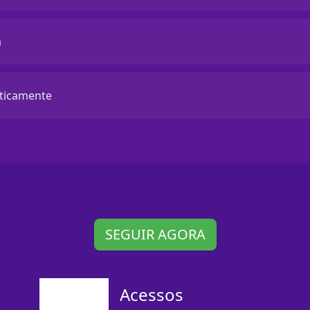
a
aticamente
SEGUIR AGORA
Acessos