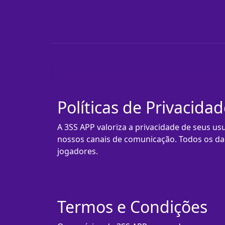
Políticas de Privacida
A 3SS APP valoriza a privacidade de seus u
nossos canais de comunicação. Todos os dad
jogadores.
Termos e Condições