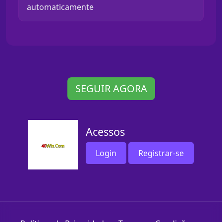
automaticamente
SEGUIR AGORA
Acessos
Login
Registrar-se