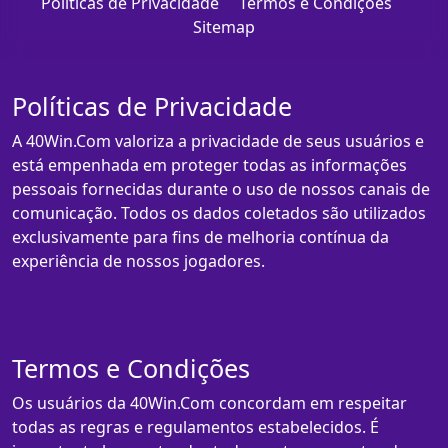
Políticas de Privacidade
Termos e Condições
Sitemap
Políticas de Privacidade
A 40Win.Com valoriza a privacidade de seus usuários e
está empenhada em proteger todas as informações
pessoais fornecidas durante o uso de nossos canais de
comunicação. Todos os dados coletados são utilizados
exclusivamente para fins de melhoria contínua da
experiência de nossos jogadores.
Termos e Condições
Os usuários da 40Win.Com concordam em respeitar
todas as regras e regulamentos estabelecidos. É