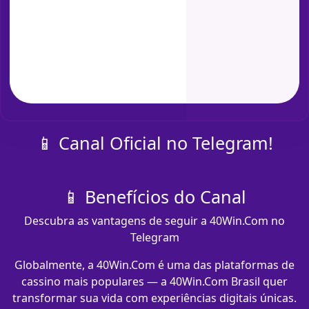
📱 Canal Oficial no Telegram!
📱 Benefícios do Canal
Descubra as vantagens de seguir a 40Win.Com no
Telegram
Globalmente, a 40Win.Com é uma das plataformas de
cassino mais populares — a 40Win.Com Brasil quer
transformar sua vida com experiências digitais únicas.