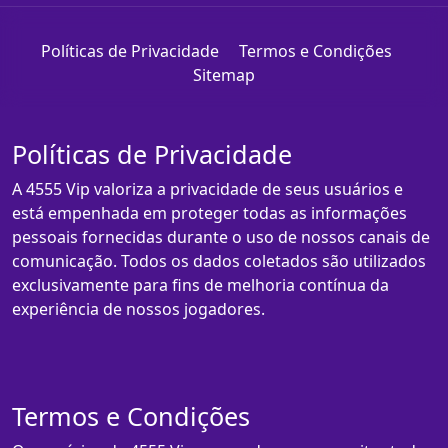
Políticas de Privacidade
Termos e Condições
Sitemap
Políticas de Privacidade
A 4555 Vip valoriza a privacidade de seus usuários e
está empenhada em proteger todas as informações
pessoais fornecidas durante o uso de nossos canais de
comunicação. Todos os dados coletados são utilizados
exclusivamente para fins de melhoria contínua da
experiência de nossos jogadores.
Termos e Condições