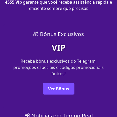
4555 Vip
garante que você receba assistência rápida e
eficiente sempre que precisar.
🎁 Bônus Exclusivos
VIP
Receba bônus exclusivos do Telegram,
promoções especiais e códigos promocionais
únicos!
Ver Bônus
📢 Notícias em Tempo Real