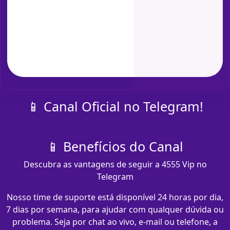
📱 Canal Oficial no Telegram!
📱 Benefícios do Canal
Descubra as vantagens de seguir a 4555 Vip no
Telegram
Nosso time de suporte está disponível 24 horas por dia,
7 dias por semana, para ajudar com qualquer dúvida ou
problema. Seja por chat ao vivo, e-mail ou telefone, a