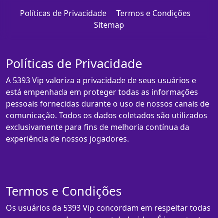
Políticas de Privacidade
Termos e Condições
Sitemap
Políticas de Privacidade
A 5393 Vip valoriza a privacidade de seus usuários e
está empenhada em proteger todas as informações
pessoais fornecidas durante o uso de nossos canais de
comunicação. Todos os dados coletados são utilizados
exclusivamente para fins de melhoria contínua da
experiência de nossos jogadores.
Termos e Condições
Os usuários da 5393 Vip concordam em respeitar todas