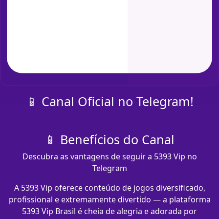
📱 Canal Oficial no Telegram!
📱 Benefícios do Canal
Descubra as vantagens de seguir a 5393 Vip no
Telegram
A 5393 Vip oferece conteúdo de jogos diversificado,
profissional e extremamente divertido — a plataforma
5393 Vip Brasil é cheia de alegria e adorada por