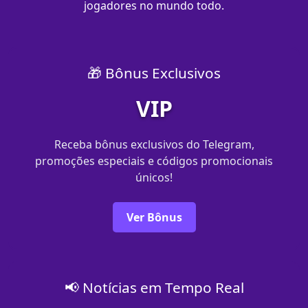
jogadores no mundo todo.
🎁 Bônus Exclusivos
VIP
Receba bônus exclusivos do Telegram,
promoções especiais e códigos promocionais
únicos!
Ver Bônus
📢 Notícias em Tempo Real