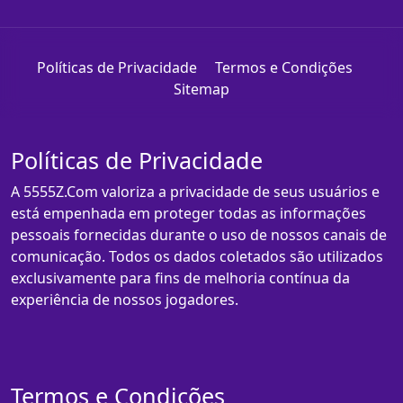
Políticas de Privacidade
Termos e Condições
Sitemap
Políticas de Privacidade
A 5555Z.Com valoriza a privacidade de seus usuários e
está empenhada em proteger todas as informações
pessoais fornecidas durante o uso de nossos canais de
comunicação. Todos os dados coletados são utilizados
exclusivamente para fins de melhoria contínua da
experiência de nossos jogadores.
Termos e Condições