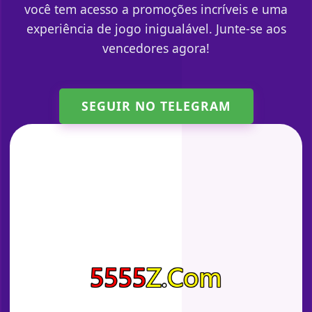
você tem acesso a promoções incríveis e uma
experiência de jogo inigualável. Junte-se aos
vencedores agora!
SEGUIR NO TELEGRAM