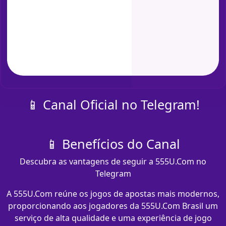
📱 Canal Oficial no Telegram!
📱 Benefícios do Canal
Descubra as vantagens de seguir a 555U.Com no
Telegram
A 555U.Com reúne os jogos de apostas mais modernos,
proporcionando aos jogadores da 555U.Com Brasil um
serviço de alta qualidade e uma experiência de jogo