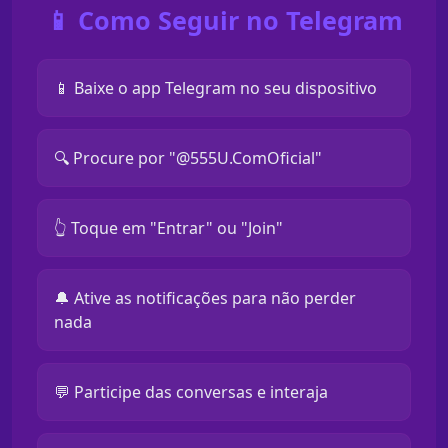
📱 Como Seguir no Telegram
📱 Baixe o app Telegram no seu dispositivo
🔍 Procure por "@555U.ComOficial"
👆 Toque em "Entrar" ou "Join"
🔔 Ative as notificações para não perder
nada
💬 Participe das conversas e interaja