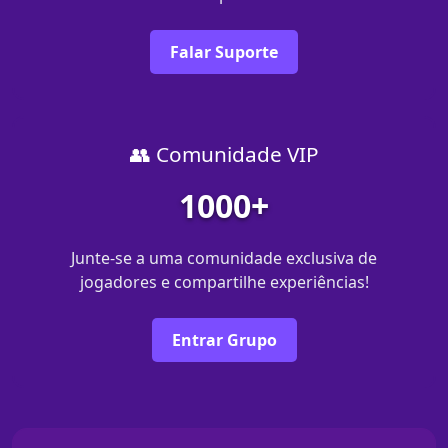
Falar Suporte
👥 Comunidade VIP
1000+
Junte-se a uma comunidade exclusiva de
jogadores e compartilhe experiências!
Entrar Grupo