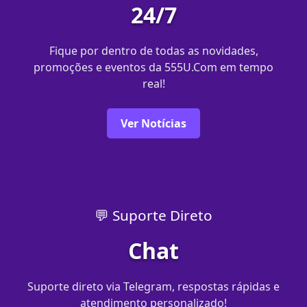
24/7
Fique por dentro de todas as novidades,
promoções e eventos da 555U.Com em tempo
real!
Ver Notícias
💬 Suporte Direto
Chat
Suporte direto via Telegram, respostas rápidas e
atendimento personalizado!