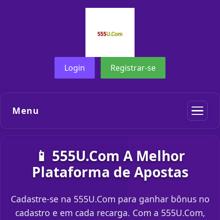
Login
Registrar-se
Menu
📱 555U.Com A Melhor
Plataforma de Apostas
Cadastre-se na 555U.Com para ganhar bônus no
cadastro e em cada recarga. Com a 555U.Com,