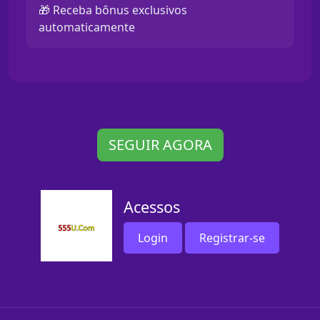
🎁 Receba bônus exclusivos
automaticamente
SEGUIR AGORA
Acessos
Login
Registrar-se