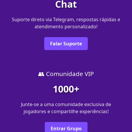
Chat
Suporte direto via Telegram, respostas rápidas e
atendimento personalizado!
Falar Suporte
👥 Comunidade VIP
1000+
Junte-se a uma comunidade exclusiva de
jogadores e compartilhe experiências!
Entrar Grupo