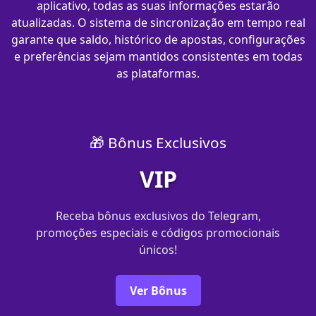
aplicativo, todas as suas informações estarão
atualizadas. O sistema de sincronização em tempo real
garante que saldo, histórico de apostas, configurações
e preferências sejam mantidos consistentes em todas
as plataformas.
🎁 Bônus Exclusivos
VIP
Receba bônus exclusivos do Telegram,
promoções especiais e códigos promocionais
únicos!
Ver Bônus