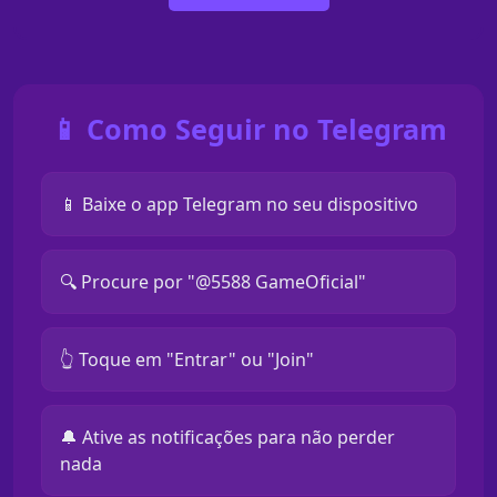
📱 Como Seguir no Telegram
📱 Baixe o app Telegram no seu dispositivo
🔍 Procure por "@5588 GameOficial"
👆 Toque em "Entrar" ou "Join"
🔔 Ative as notificações para não perder
nada