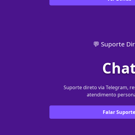
💬 Suporte Di
Cha
Suporte direto via Telegram, r
atendimento persona
Falar Suport