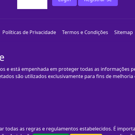
Políticas de Privacidade
Termos e Condições
Sitemap
de
rios e está empenhada em proteger todas as informações p
tados são utilizados exclusivamente para fins de melhoria
 todas as regras e regulamentos estabelecidos. É importa