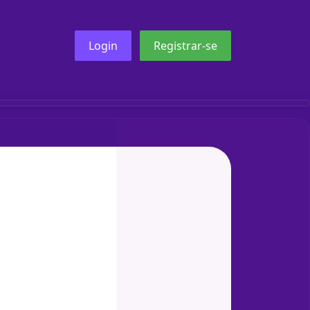
Login
Registrar-se