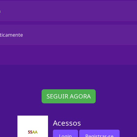
a
aticamente
SEGUIR AGORA
Acessos
Login
Registrar-se