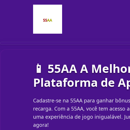
📱 55AA A Melho
Plataforma de A
Cadastre-se na 55AA para ganhar bônus
recarga. Com a 55AA, você tem acesso a
uma experiência de jogo inigualável. J
agora!