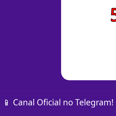
📱 Canal Oficial no Telegram!