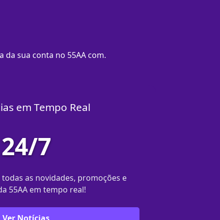
a da sua conta no 55AA com​.
cias em Tempo Real
24/7
e todas as novidades, promoções e
da 55AA em tempo real!
Ver Notícias