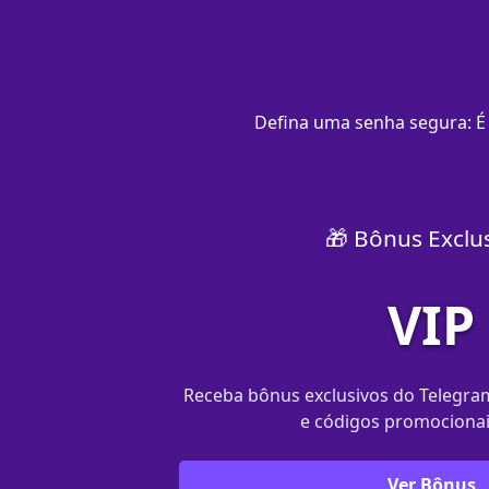
Defina uma senha segura: É 
🎁 Bônus Exclu
VIP
Receba bônus exclusivos do Telegra
e códigos promocionai
Ver Bônus