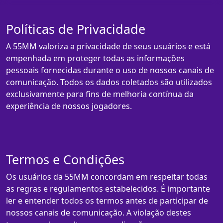
Políticas de Privacidade
A 55MM valoriza a privacidade de seus usuários e está
empenhada em proteger todas as informações
pessoais fornecidas durante o uso de nossos canais de
comunicação. Todos os dados coletados são utilizados
exclusivamente para fins de melhoria contínua da
experiência de nossos jogadores.
Termos e Condições
Os usuários da 55MM concordam em respeitar todas
as regras e regulamentos estabelecidos. É importante
ler e entender todos os termos antes de participar de
nossos canais de comunicação. A violação destes