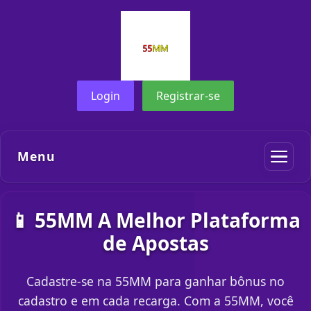
Login
Registrar-se
Menu
📱 55MM A Melhor Plataforma
de Apostas
Cadastre-se na 55MM para ganhar bônus no
cadastro e em cada recarga. Com a 55MM, você