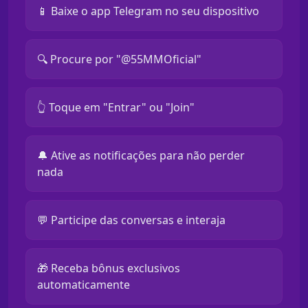
📱 Baixe o app Telegram no seu dispositivo
🔍 Procure por "@55MMOficial"
👆 Toque em "Entrar" ou "Join"
🔔 Ative as notificações para não perder
nada
💬 Participe das conversas e interaja
🎁 Receba bônus exclusivos
automaticamente