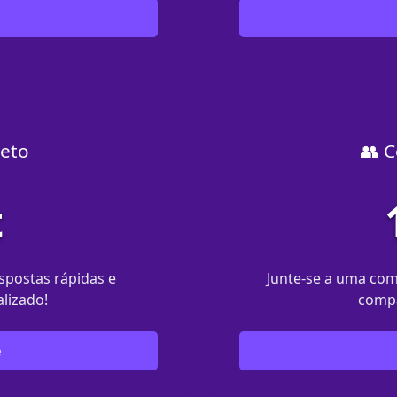
reto
👥 
t
espostas rápidas e
Junte-se a uma com
lizado!
compa
e