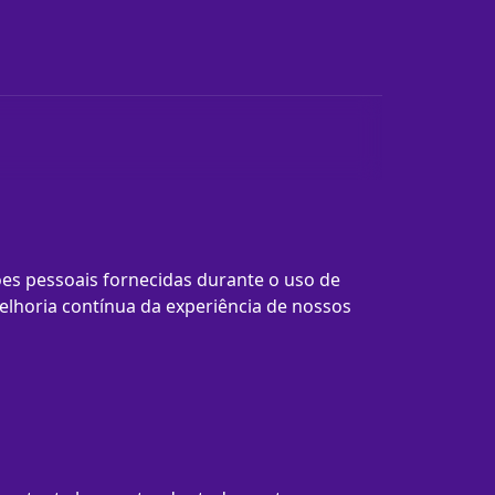
es pessoais fornecidas durante o uso de
elhoria contínua da experiência de nossos