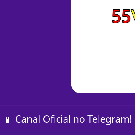
📱 Canal Oficial no Telegram!