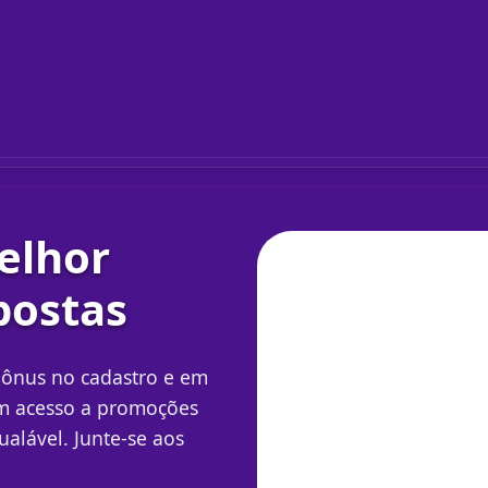
elhor
postas
bônus no cadastro e em
em acesso a promoções
ualável. Junte-se aos