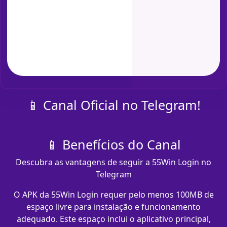
📱 Canal Oficial no Telegram!
📱 Benefícios do Canal
Descubra as vantagens de seguir a 55Win Login no
Telegram
O APK da 55Win Login requer pelo menos 100MB de
espaço livre para instalação e funcionamento
adequado. Este espaço inclui o aplicativo principal,