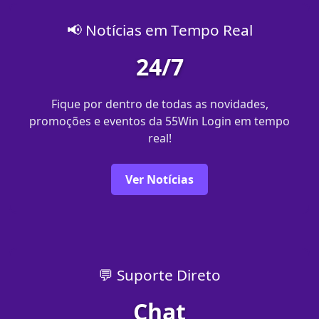
📢 Notícias em Tempo Real
24/7
Fique por dentro de todas as novidades,
promoções e eventos da 55Win Login em tempo
real!
Ver Notícias
💬 Suporte Direto
Chat