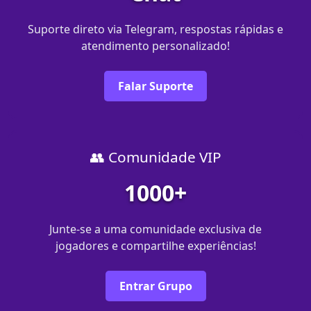
Suporte direto via Telegram, respostas rápidas e
atendimento personalizado!
Falar Suporte
👥 Comunidade VIP
1000+
Junte-se a uma comunidade exclusiva de
jogadores e compartilhe experiências!
Entrar Grupo