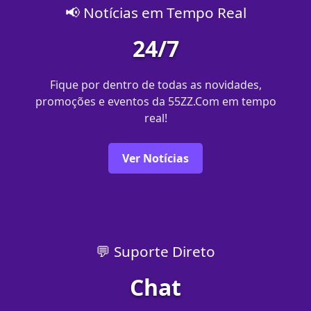
📢 Notícias em Tempo Real
24/7
Fique por dentro de todas as novidades,
promoções e eventos da 55ZZ.Com em tempo
real!
Ver Notícias
💬 Suporte Direto
Chat