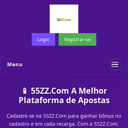
Login
Registrar-se
Menu
📱 55ZZ.Com A Melhor
Plataforma de Apostas
Cadastre-se na 55ZZ.Com para ganhar bônus no
cadastro e em cada recarga. Com a 55ZZ.Com,