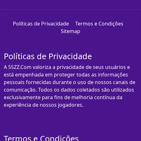
Políticas de Privacidade
Termos e Condições
Sitemap
Políticas de Privacidade
A 55ZZ.Com valoriza a privacidade de seus usuários e
está empenhada em proteger todas as informações
pessoais fornecidas durante o uso de nossos canais de
comunicação. Todos os dados coletados são utilizados
exclusivamente para fins de melhoria contínua da
experiência de nossos jogadores.
Termos e Condições