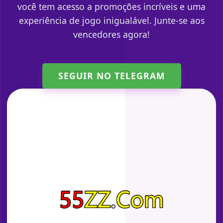
você tem acesso a promoções incríveis e uma
experiência de jogo inigualável. Junte-se aos
vencedores agora!
SEGUIR NO TELEGRAM