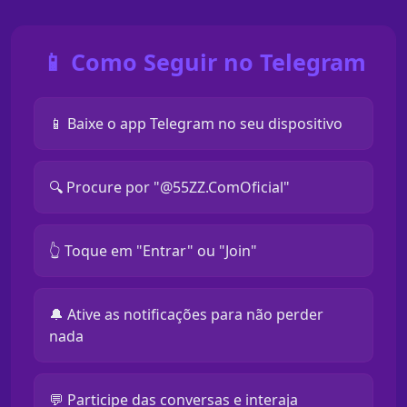
📱 Como Seguir no Telegram
📱 Baixe o app Telegram no seu dispositivo
🔍 Procure por "@55ZZ.ComOficial"
👆 Toque em "Entrar" ou "Join"
🔔 Ative as notificações para não perder
nada
💬 Participe das conversas e interaja