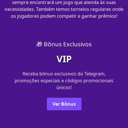
sempre encontrará um jogo que atenda às suas
necessidades. Também temos torneios regulares onde
os jogadores podem competir e ganhar prêmios!
🎁 Bônus Exclusivos
VIP
Receba bônus exclusivos do Telegram,
promoções especiais e códigos promocionais
únicos!
Ver Bônus