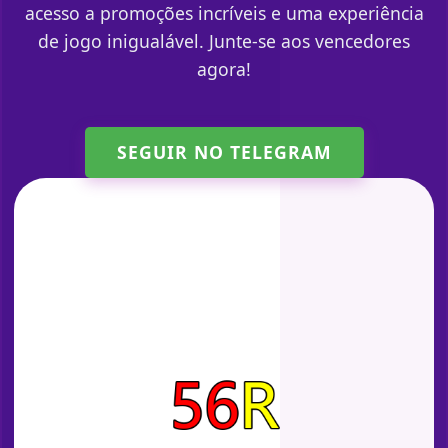
acesso a promoções incríveis e uma experiência
de jogo inigualável. Junte-se aos vencedores
agora!
SEGUIR NO TELEGRAM