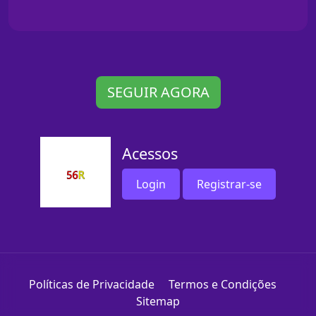
SEGUIR AGORA
Acessos
Login
Registrar-se
Políticas de Privacidade
Termos e Condições
Sitemap