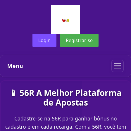
Login
Registrar-se
Menu
📱 56R A Melhor Plataforma
de Apostas
Cadastre-se na 56R para ganhar bônus no
cadastro e em cada recarga. Com a 56R, você tem