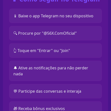
📱 Baixe o app Telegram no seu dispositivo
🔍 Procure por "@56X.ComOficial"
👆 Toque em "Entrar" ou "Join"
🔔 Ative as notificações para não perder
nada
💬 Participe das conversas e interaja
🎁 Receba bônus exclusivos