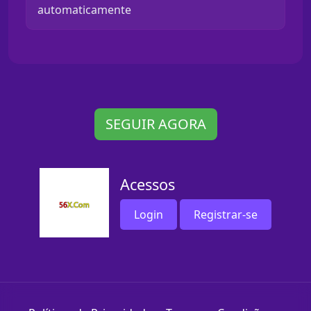
automaticamente
SEGUIR AGORA
Acessos
Login
Registrar-se