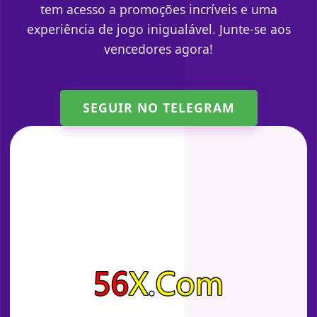
tem acesso a promoções incríveis e uma
experiência de jogo inigualável. Junte-se aos
vencedores agora!
SEGUIR NO TELEGRAM