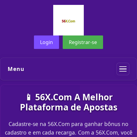
Login
Registrar-se
Menu
📱 56X.Com A Melhor
Plataforma de Apostas
Cadastre-se na 56X.Com para ganhar bônus no
cadastro e em cada recarga. Com a 56X.Com, você