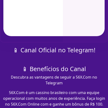
📱 Canal Oficial no Telegram!
📱 Benefícios do Canal
Descubra as vantagens de seguir a 56X.Com no
Telegram
56X.Com é um cassino brasileiro com uma equipe
operacional com muitos anos de experiência. Faça login
no 56X.Com Online com e ganhe um bônus de R$ 100.