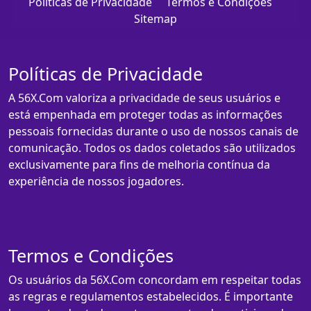
Políticas de Privacidade
Termos e Condições
Sitemap
Políticas de Privacidade
A 56X.Com valoriza a privacidade de seus usuários e
está empenhada em proteger todas as informações
pessoais fornecidas durante o uso de nossos canais de
comunicação. Todos os dados coletados são utilizados
exclusivamente para fins de melhoria contínua da
experiência de nossos jogadores.
Termos e Condições
Os usuários da 56X.Com concordam em respeitar todas
as regras e regulamentos estabelecidos. É importante