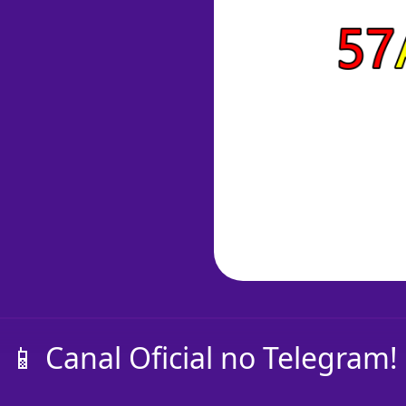
📱 Canal Oficial no Telegram!