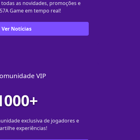
e todas as novidades, promoções e
 57A Game em tempo real!
Ver Notícias
Comunidade VIP
1000+
unidade exclusiva de jogadores e
rtilhe experiências!