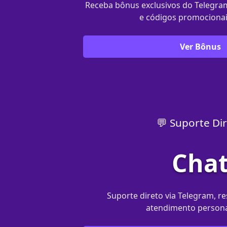
Receba bônus exclusivos do Telegra
e códigos promocionai
Ver Bônus
💬 Suporte Di
Cha
Suporte direto via Telegram, r
atendimento persona