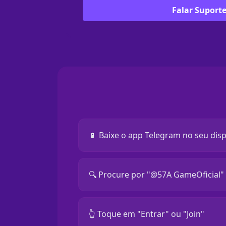
Falar Suport
📱 Baixe o app Telegram no seu disp
🔍 Procure por "@57A GameOficial"
👆 Toque em "Entrar" ou "Join"