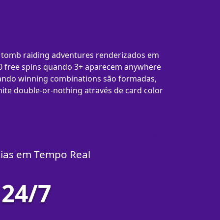
de tomb raiding adventures renderizados em
 10 free spins quando 3+ aparecem anywhere
quando winning combinations são formadas,
te double-or-nothing através de card color
cias em Tempo Real
24/7