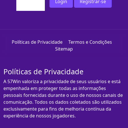
Login
Registrar-se
Políticas de Privacidade
Termos e Condições
Sitemap
Políticas de Privacidade
A 57Win valoriza a privacidade de seus usuários e está
empenhada em proteger todas as informações
pessoais fornecidas durante o uso de nossos canais de
comunicação. Todos os dados coletados são utilizados
exclusivamente para fins de melhoria contínua da
experiência de nossos jogadores.