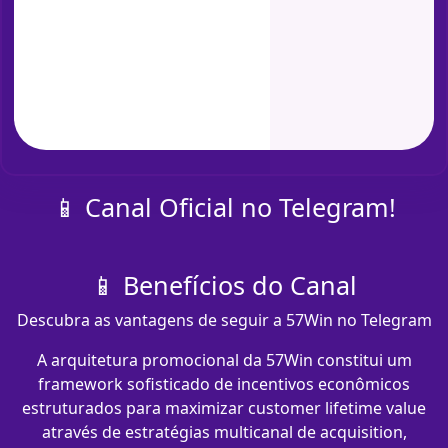
📱 Canal Oficial no Telegram!
📱 Benefícios do Canal
Descubra as vantagens de seguir a 57Win no Telegram
A arquitetura promocional da 57Win constitui um
framework sofisticado de incentivos econômicos
estruturados para maximizar customer lifetime value
através de estratégias multicanal de acquisition,