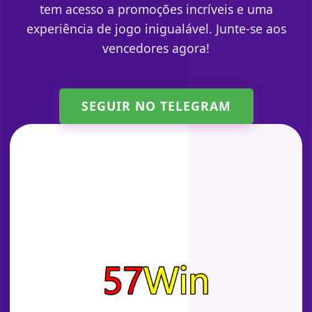
tem acesso a promoções incríveis e uma
experiência de jogo inigualável. Junte-se aos
vencedores agora!
SEGUIR NO TELEGRAM