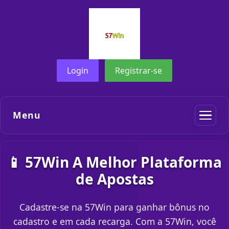
Login
Registrar-se
Menu
📱 57Win A Melhor Plataforma
de Apostas
Cadastre-se na 57Win para ganhar bônus no
cadastro e em cada recarga. Com a 57Win, você