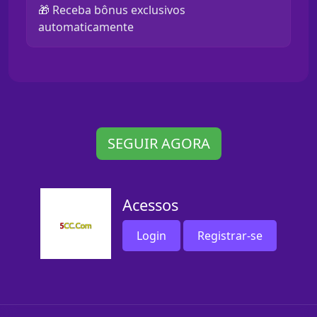
🎁 Receba bônus exclusivos
automaticamente
SEGUIR AGORA
Acessos
Login
Registrar-se