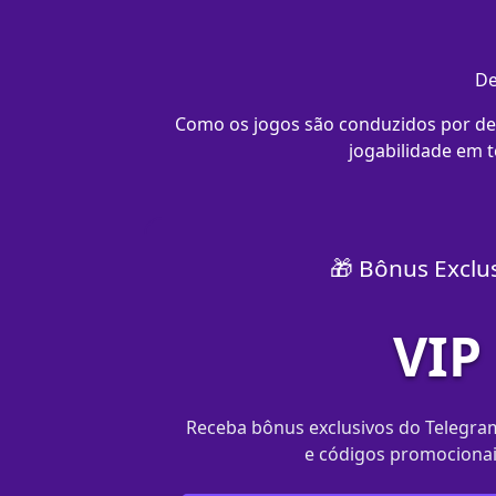
De
Como os jogos são conduzidos por de
jogabilidade em t
🎁 Bônus Exclu
VIP
Receba bônus exclusivos do Telegra
e códigos promocionai