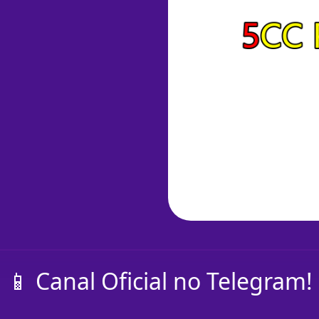
📱 Canal Oficial no Telegram!