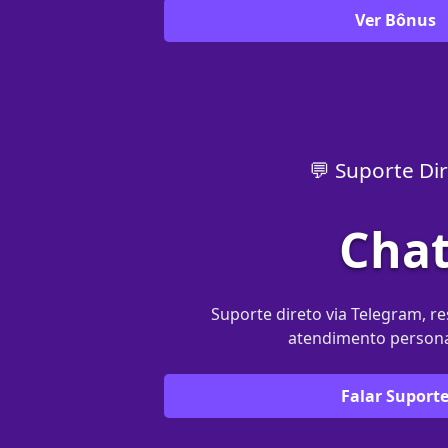
Ver Bônus
💬 Suporte Di
Cha
Suporte direto via Telegram, r
atendimento persona
Falar Suport