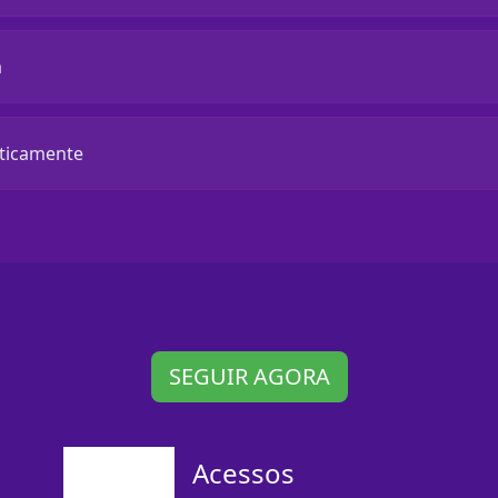
a
aticamente
SEGUIR AGORA
Acessos