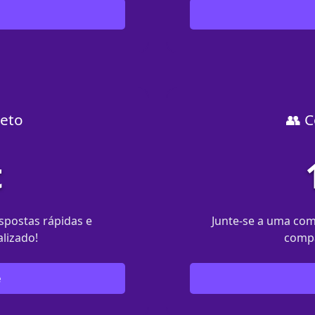
reto
👥 
t
espostas rápidas e
Junte-se a uma com
lizado!
compa
e