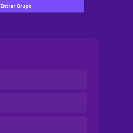
Entrar Grupo