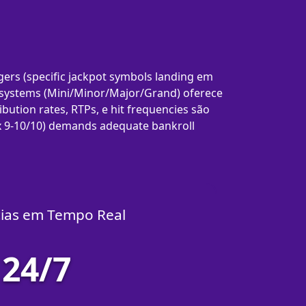
gers (specific jackpot symbols landing em
r systems (Mini/Minor/Major/Grand) oferece
ibution rates, RTPs, e hit frequencies são
ex 9-10/10) demands adequate bankroll
cias em Tempo Real
24/7