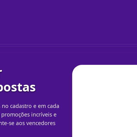
r
postas
 no cadastro e em cada
 promoções incríveis e
unte-se aos vencedores