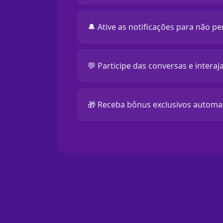
🔔 Ative as notificações para não p
💬 Participe das conversas e interaj
🎁 Receba bônus exclusivos autom