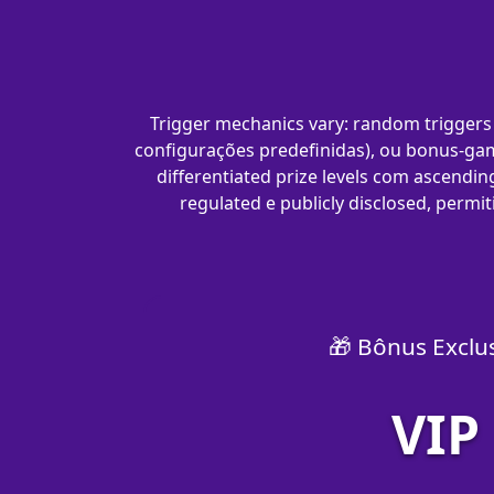
Trigger mechanics vary: random triggers 
configurações predefinidas), ou bonus-gam
differentiated prize levels com ascending
regulated e publicly disclosed, perm
🎁 Bônus Exclu
VIP