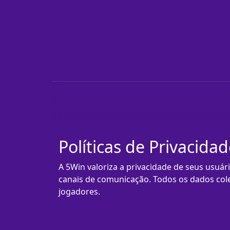
Políticas de Privacida
A 5Win valoriza a privacidade de seus usuá
canais de comunicação. Todos os dados cole
jogadores.