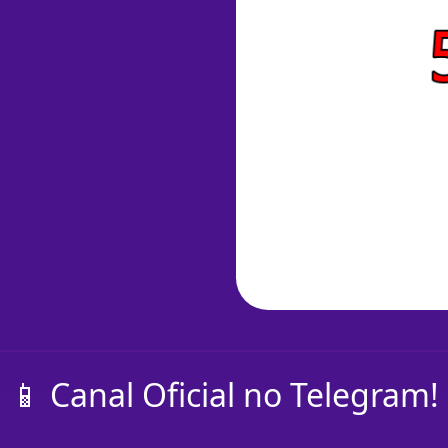
📱 Canal Oficial no Telegram!