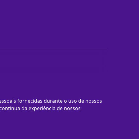
essoais fornecidas durante o uso de nossos
 contínua da experiência de nossos