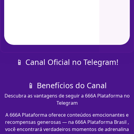
📱 Canal Oficial no Telegram!
📱 Benefícios do Canal
Descubra as vantagens de seguir a 666A Plataforma no
Telegram
A 666A Plataforma oferece conteúdos emocionantes e
recompensas generosas — na 666A Plataforma Brasil ,
você encontrará verdadeiros momentos de adrenalina