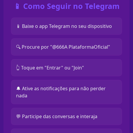
📱 Como Seguir no Telegram
📱 Baixe o app Telegram no seu dispositivo
🔍 Procure por "@666A PlataformaOficial"
👆 Toque em "Entrar" ou "Join"
🔔 Ative as notificações para não perder
nada
💬 Participe das conversas e interaja