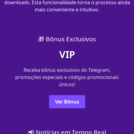
downloads. Esta funcionalidade torna o processo ainda
mais conveniente e intuitivo.
🎁 Bônus Exclusivos
VIP
Receba bônus exclusivos do Telegram,
promoções especiais e códigos promocionais
únicos!
Ver Bônus
📢 Notícias em Tempo Real