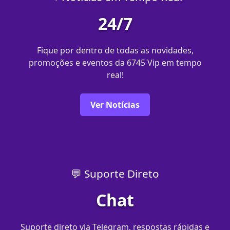
24/7
Fique por dentro de todas as novidades,
promoções e eventos da 6745 Vip em tempo
real!
Ver Notícias
💬 Suporte Direto
Chat
Suporte direto via Telegram, respostas rápidas e