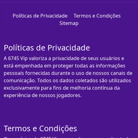
Políticas de Privacidade
Termos e Condições
Sitemap
Políticas de Privacidade
A 6745 Vip valoriza a privacidade de seus usuários e
está empenhada em proteger todas as informações
pessoais fornecidas durante o uso de nossos canais de
comunicação. Todos os dados coletados são utilizados
exclusivamente para fins de melhoria contínua da
experiência de nossos jogadores.
Termos e Condições