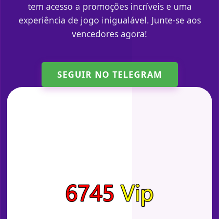
tem acesso a promoções incríveis e uma
experiência de jogo inigualável. Junte-se aos
vencedores agora!
SEGUIR NO TELEGRAM