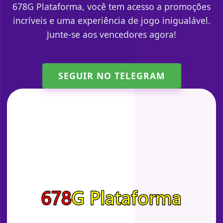
678G Plataforma, você tem acesso a promoções
incríveis e uma experiência de jogo inigualável.
Junte-se aos vencedores agora!
SEGUIR NO TELEGRAM