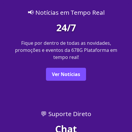
📢 Notícias em Tempo Real
24/7
Fique por dentro de todas as novidades,
promoções e eventos da 678G Plataforma em
tempo real!
Ver Notícias
💬 Suporte Direto
Chat