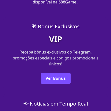
disponível na 688Game .
🎁 Bônus Exclusivos
VIP
Receba bônus exclusivos do Telegram,
promoções especiais e códigos promocionais
únicos!
Ver Bônus
📢 Notícias em Tempo Real