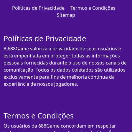
Políticas de Privacidade
Termos e Condições
Sitemap
Políticas de Privacidade
A 688Game valoriza a privacidade de seus usuários e
está empenhada em proteger todas as informações
pessoais fornecidas durante o uso de nossos canais de
comunicação. Todos os dados coletados são utilizados
exclusivamente para fins de melhoria contínua da
experiência de nossos jogadores.
Termos e Condições
Os usuários da 688Game concordam em respeitar