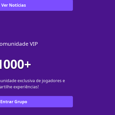
Ver Notícias
Comunidade VIP
1000+
unidade exclusiva de jogadores e
rtilhe experiências!
Entrar Grupo