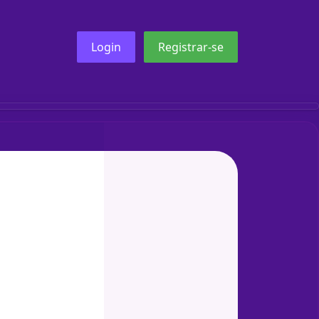
Login
Registrar-se