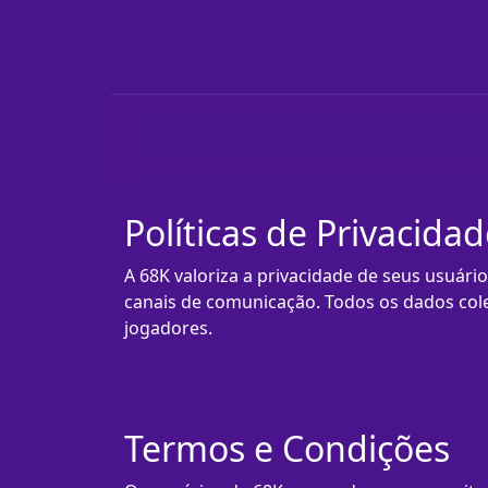
Políticas de Privacida
A 68K valoriza a privacidade de seus usuár
canais de comunicação. Todos os dados cole
jogadores.
Termos e Condições