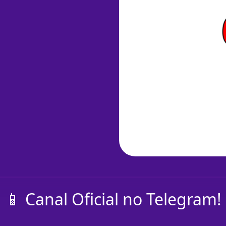
📱 Canal Oficial no Telegram!