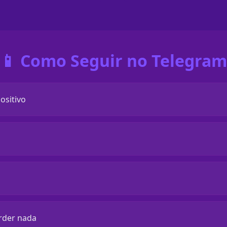
📱 Como Seguir no Telegram
ositivo
erder nada