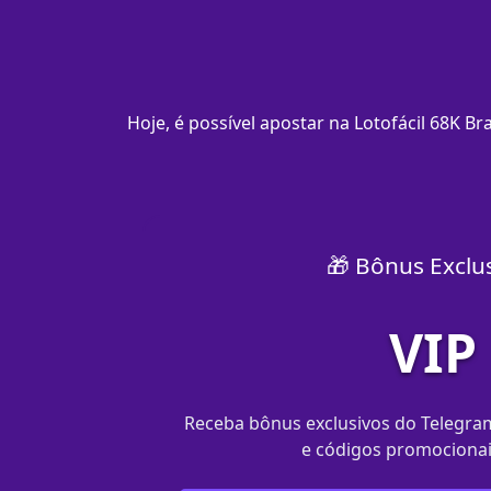
Hoje, é possível apostar na Lotofácil 68K Br
🎁 Bônus Exclu
VIP
Receba bônus exclusivos do Telegra
e códigos promocionai