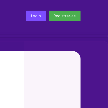
Login
Registrar-se