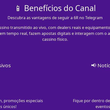
📱 Benefícios do Canal
Descubra as vantagens de seguir a 6R no Telegram
ssino transmitido ao vivo, com dealers reais e equipamentos
m tempo real, fazem apostas digitais e interagem com o 
cassino físico.
sivos
📢 Notí
m, promoções especiais
Fique por dentro d
s únicos!
eventos