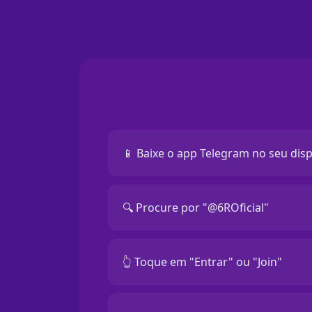
📱 Baixe o app Telegram no seu disp
🔍 Procure por "@6ROficial"
👆 Toque em "Entrar" ou "Join"