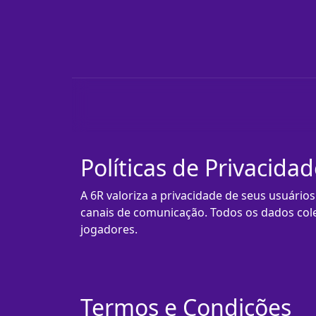
Políticas de Privacida
A 6R valoriza a privacidade de seus usuári
canais de comunicação. Todos os dados cole
jogadores.
Termos e Condições