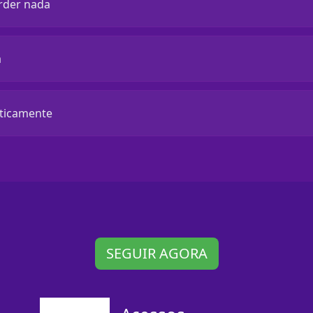
erder nada
a
aticamente
SEGUIR AGORA