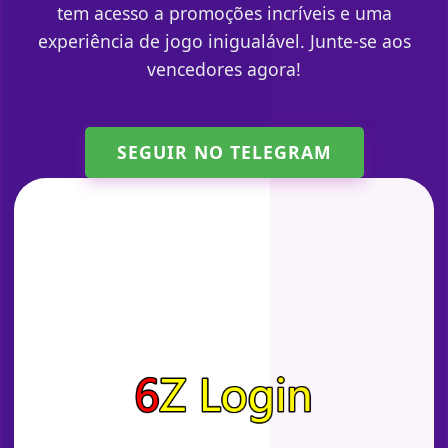
tem acesso a promoções incríveis e uma
experiência de jogo inigualável. Junte-se aos
vencedores agora!
SEGUIR NO TELEGRAM