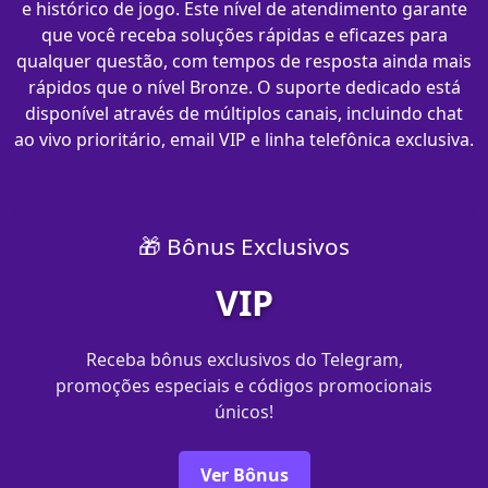
e histórico de jogo. Este nível de atendimento garante
que você receba soluções rápidas e eficazes para
qualquer questão, com tempos de resposta ainda mais
rápidos que o nível Bronze. O suporte dedicado está
disponível através de múltiplos canais, incluindo chat
ao vivo prioritário, email VIP e linha telefônica exclusiva.
🎁 Bônus Exclusivos
VIP
Receba bônus exclusivos do Telegram,
promoções especiais e códigos promocionais
únicos!
Ver Bônus