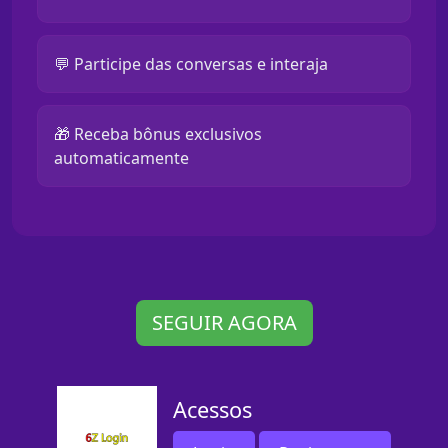
💬 Participe das conversas e interaja
🎁 Receba bônus exclusivos
automaticamente
SEGUIR AGORA
Acessos