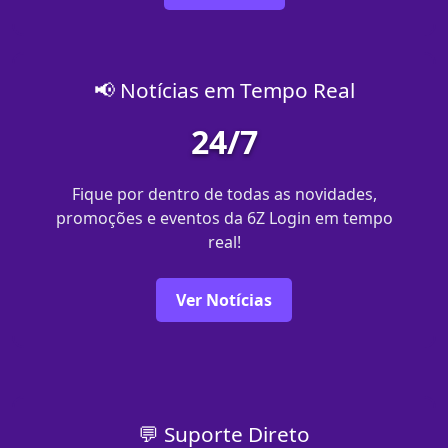
📢 Notícias em Tempo Real
24/7
Fique por dentro de todas as novidades,
promoções e eventos da 6Z Login em tempo
real!
Ver Notícias
💬 Suporte Direto