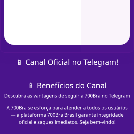
📱 Canal Oficial no Telegram!
📱 Benefícios do Canal
Descubra as vantagens de seguir a 700Bra no Telegram
A 700Bra se esforça para atender a todos os usuários
— a plataforma 700Bra Brasil garante integridade
oficial e saques imediatos. Seja bem-vindo!