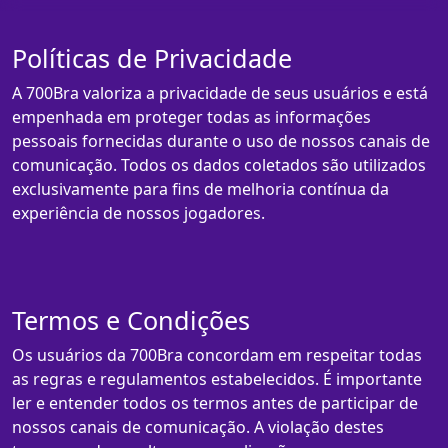
Políticas de Privacidade
A 700Bra valoriza a privacidade de seus usuários e está
empenhada em proteger todas as informações
pessoais fornecidas durante o uso de nossos canais de
comunicação. Todos os dados coletados são utilizados
exclusivamente para fins de melhoria contínua da
experiência de nossos jogadores.
Termos e Condições
Os usuários da 700Bra concordam em respeitar todas
as regras e regulamentos estabelecidos. É importante
ler e entender todos os termos antes de participar de
nossos canais de comunicação. A violação destes