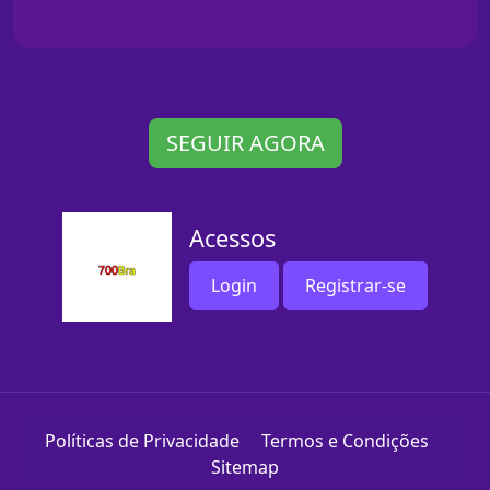
SEGUIR AGORA
Acessos
Login
Registrar-se
Políticas de Privacidade
Termos e Condições
Sitemap