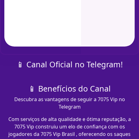
📱 Canal Oficial no Telegram!
📱 Benefícios do Canal
Descubra as vantagens de seguir a 7075 Vip no
Telegram
Com serviços de alta qualidade e ótima reputação, a
7075 Vip construiu um elo de confiança com os
jogadores da 7075 Vip Brasil , oferecendo os saques