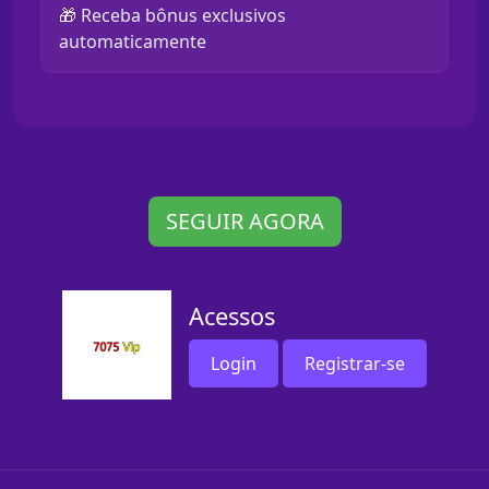
🎁 Receba bônus exclusivos
automaticamente
SEGUIR AGORA
Acessos
Login
Registrar-se