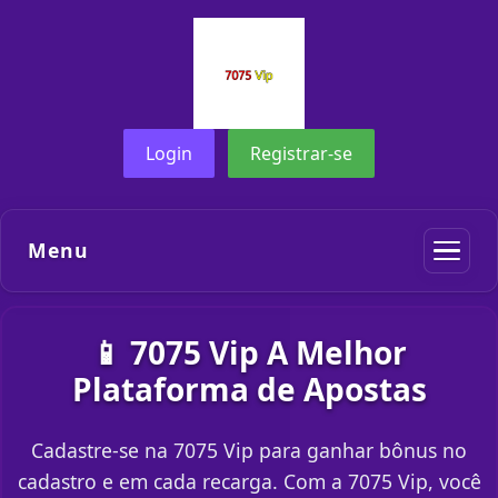
Login
Registrar-se
Menu
📱 7075 Vip A Melhor
Plataforma de Apostas
Cadastre-se na 7075 Vip para ganhar bônus no
cadastro e em cada recarga. Com a 7075 Vip, você