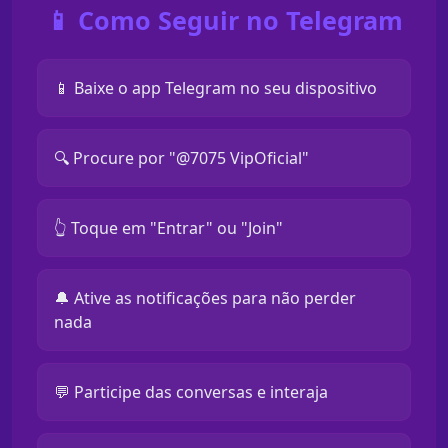
📱 Como Seguir no Telegram
📱 Baixe o app Telegram no seu dispositivo
🔍 Procure por "@7075 VipOficial"
👆 Toque em "Entrar" ou "Join"
🔔 Ative as notificações para não perder
nada
💬 Participe das conversas e interaja