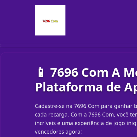
📱 7696 Com A M
Plataforma de A
Cadastre-se na 7696 Com para ganhar 
cada recarga. Com a 7696 Com, você t
incríveis e uma experiência de jogo inig
vencedores agora!