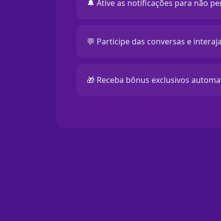
🔔 Ative as notificações para não p
💬 Participe das conversas e interaj
🎁 Receba bônus exclusivos autom