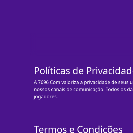
Políticas de Privacida
A 7696 Com valoriza a privacidade de seus
nossos canais de comunicação. Todos os dad
jogadores.
Termos e Condições