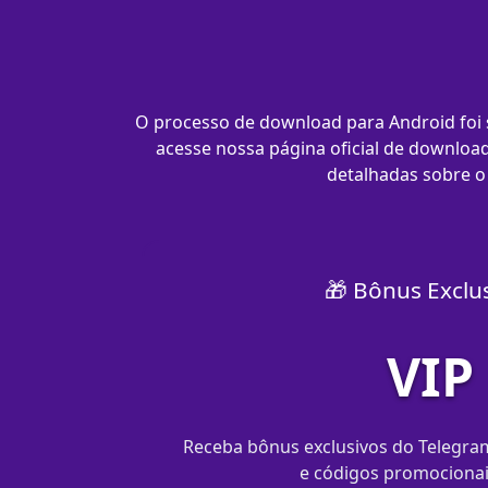
O processo de download para Android foi si
acesse nossa página oficial de download
detalhadas sobre o 
🎁 Bônus Exclu
VIP
Receba bônus exclusivos do Telegra
e códigos promocionai