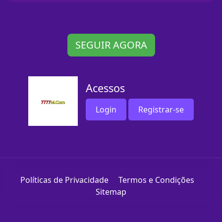
SEGUIR AGORA
Acessos
Login
Registrar-se
Políticas de Privacidade
Termos e Condições
Sitemap