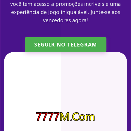
você tem acesso a promoções incríveis e uma
experiência de jogo inigualável. Junte-se aos
vencedores agora!
SEGUIR NO TELEGRAM