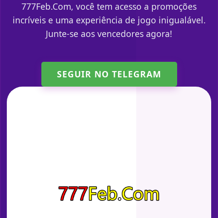
777Feb.Com, você tem acesso a promoções
incríveis e uma experiência de jogo inigualável.
Junte-se aos vencedores agora!
SEGUIR NO TELEGRAM