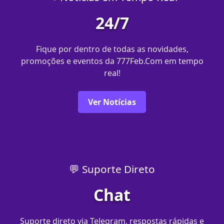
24/7
Fique por dentro de todas as novidades,
promoções e eventos da 777Feb.Com em tempo
real!
Ver Notícias
💬 Suporte Direto
Chat
Suporte direto via Telegram, respostas rápidas e