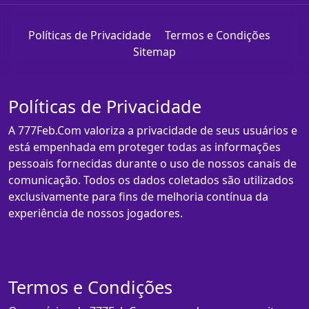
Políticas de Privacidade
Termos e Condições
Sitemap
Políticas de Privacidade
A 777Feb.Com valoriza a privacidade de seus usuários e
está empenhada em proteger todas as informações
pessoais fornecidas durante o uso de nossos canais de
comunicação. Todos os dados coletados são utilizados
exclusivamente para fins de melhoria contínua da
experiência de nossos jogadores.
Termos e Condições