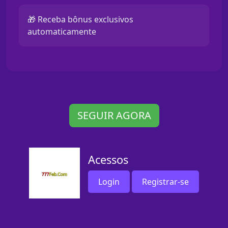
🎁 Receba bônus exclusivos
automaticamente
SEGUIR AGORA
Acessos
Login
Registrar-se