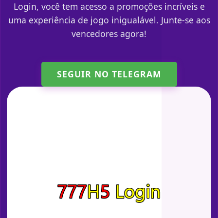
Login, você tem acesso a promoções incríveis e
uma experiência de jogo inigualável. Junte-se aos
vencedores agora!
SEGUIR NO TELEGRAM