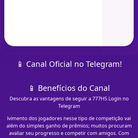
📱 Canal Oficial no Telegram!
📱 Benefícios do Canal
Descubra as vantagens de seguir a 777H5 Login no
Telegram
lvimento dos jogadores nesse tipo de competição vai
além do simples ganho de prêmios; muitos procuram
avaliar seu progresso e competir com amigos. Com