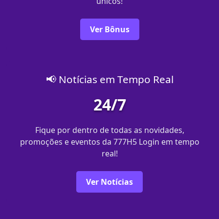
únicos!
Ver Bônus
📢 Notícias em Tempo Real
24/7
Fique por dentro de todas as novidades,
promoções e eventos da 777H5 Login em tempo
real!
Ver Notícias