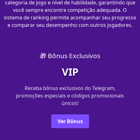
categoria de jogo e nível de habilidade, garantindo que
você sempre encontre competição adequada. O
sistema de ranking permite acompanhar seu progresso
e comparar seu desempenho com outros jogadores.
🎁 Bônus Exclusivos
VIP
Receba bônus exclusivos do Telegram,
promoções especiais e códigos promocionais
únicos!
Ver Bônus