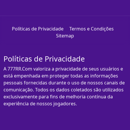
Políticas de Privacidade
Termos e Condições
Sitemap
Políticas de Privacidade
A 777RR.Com valoriza a privacidade de seus usuários e
está empenhada em proteger todas as informações
pessoais fornecidas durante o uso de nossos canais de
comunicação. Todos os dados coletados são utilizados
exclusivamente para fins de melhoria contínua da
experiência de nossos jogadores.