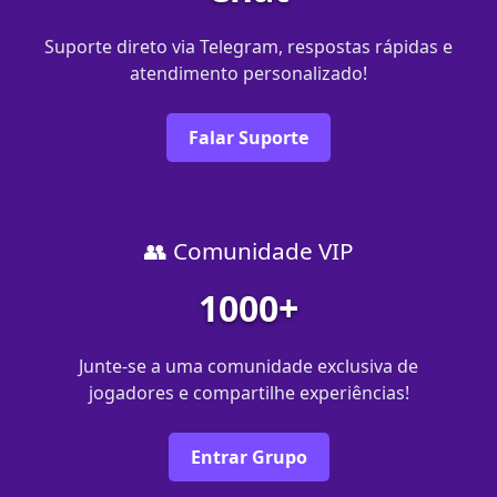
Suporte direto via Telegram, respostas rápidas e
atendimento personalizado!
Falar Suporte
👥 Comunidade VIP
1000+
Junte-se a uma comunidade exclusiva de
jogadores e compartilhe experiências!
Entrar Grupo