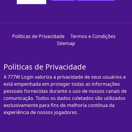
Políticas de Privacidade
Termos e Condições
Sitemap
Políticas de Privacidade
A 777W Login valoriza a privacidade de seus usuários e
está empenhada em proteger todas as informações
pessoais fornecidas durante o uso de nossos canais de
comunicação. Todos os dados coletados são utilizados
exclusivamente para fins de melhoria contínua da
experiência de nossos jogadores.