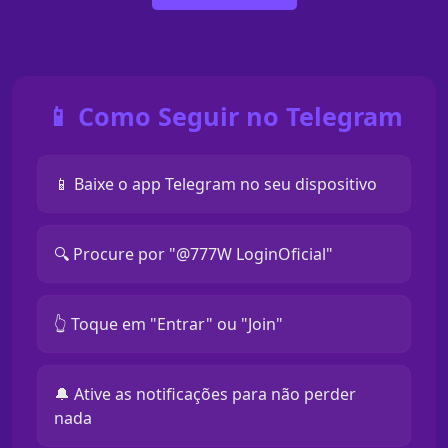
📱 Como Seguir no Telegram
📱 Baixe o app Telegram no seu dispositivo
🔍 Procure por "@777W LoginOficial"
👆 Toque em "Entrar" ou "Join"
🔔 Ative as notificações para não perder
nada